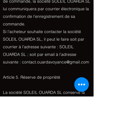
de commande, la société SOLEIL OUARDA SL
lui communiquera par courrier électronique la
confirmation de l’enregistrement de sa
commande.
Si l’acheteur souhaite contacter la société
SOLEIL OUARDA SL, il peut le faire soit par
courrier à l’adresse suivante : SOLEIL
OUARDA SL ; soit par email à l’adresse
suivante :
contact.ouardavoyance@gmail.com
Article 5. Réserve de propriété
La société SOLEIL OUARDA SL conserve la
propriété pleine et entière des produits
vendus jusqu'au parfait encaissement du prix,
en principal, frais et taxes compris.
Article 6. Rétractation