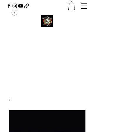
contact.ouardavoyance@gmail.com
Ouarda Voyante
Le positif attire le positif
00.34.642.694.756