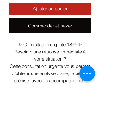
Ajouter au panier
Commander et payer
✨ Consultation urgente 189€ ✨
Besoin d’une réponse immédiate à
votre situation ?
Cette consultation urgente vous permet
d’obtenir une analyse claire, rapide et
précise, avec un accompagnement
direct. Sans attendre plusieurs mois
pour un rdv.
🔮 Évaluation personnalisée pour
comprendre votre situation et agir
efficacement.
🌙 Accès prioritaire et
accompagnement adapté selon votre
cas.